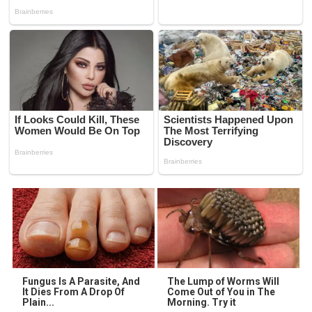
Fungus Is A Parasite, And
The Lump of Worms Will
It Dies From A Drop Of
Come Out of You in The
Plain...
Morning. Try it