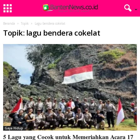
Beranda
Topik
Lagu bendera cokelat
Topik: lagu bendera cokelat
Gaya Hidup
5 Lagu yang Cocok untuk Memeriahkan Acara 17