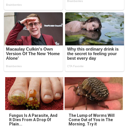
Fungus Is A Parasite, And
The Lump of Worms Will
It Dies From A Drop Of
Come Out of You in The
Plain...
Morning. Try it