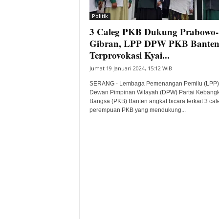
i
Politik
t
3 Caleg PKB Dukung Prabowo-
a
B
Gibran, LPP DPW PKB Banten
a
Terprovokasi Kyai...
n
Jumat 19 Januari 2024, 15:12 WIB
t
e
SERANG - Lembaga Pemenangan Pemilu (LPP)
n
Dewan Pimpinan Wilayah (DPW) Partai Kebangk
H
Bangsa (PKB) Banten angkat bicara terkait 3 cal
perempuan PKB yang mendukung...
a
r
i
I
n
i