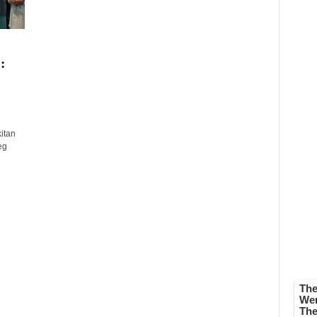
:
itan
eg