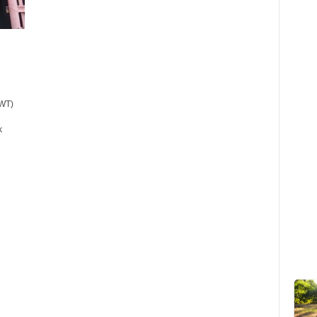
WT)
k