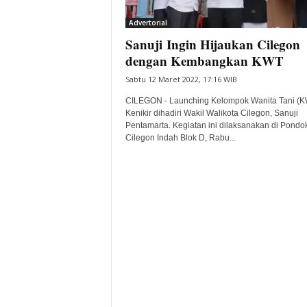
i
Advertorial
t
Sanuji Ingin Hijaukan Cilegon
a
B
dengan Kembangkan KWT
a
Sabtu 12 Maret 2022, 17:16 WIB
n
t
CILEGON - Launching Kelompok Wanita Tani (K
e
Kenikir dihadiri Wakil Walikota Cilegon, Sanuji
Pentamarta. Kegiatan ini dilaksanakan di Pondo
n
Cilegon Indah Blok D, Rabu...
H
a
r
i
I
n
i