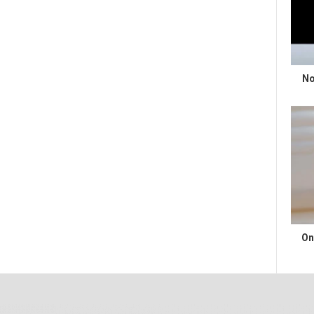
No
On