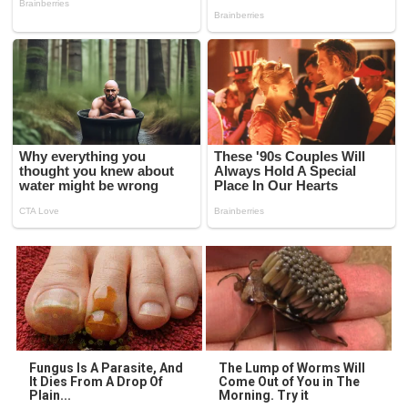
Fungus Is A Parasite, And
The Lump of Worms Will
It Dies From A Drop Of
Come Out of You in The
Plain...
Morning. Try it