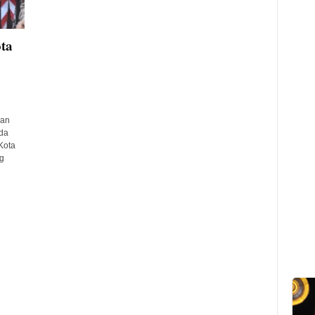
ta
kan
da
Kota
g