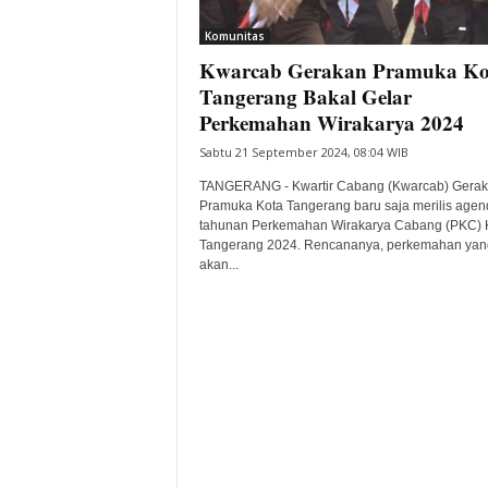
i
Komunitas
t
Kwarcab Gerakan Pramuka Ko
a
B
Tangerang Bakal Gelar
a
Perkemahan Wirakarya 2024
n
Sabtu 21 September 2024, 08:04 WIB
t
e
TANGERANG - Kwartir Cabang (Kwarcab) Gera
n
Pramuka Kota Tangerang baru saja merilis agen
H
tahunan Perkemahan Wirakarya Cabang (PKC) 
Tangerang 2024. Rencananya, perkemahan yan
a
akan...
r
i
I
n
i