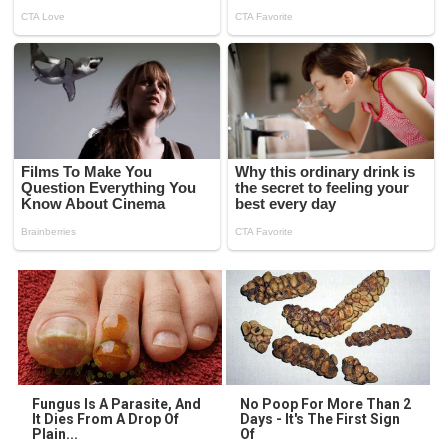
Fungus Is A Parasite, And
No Poop For More Than 2
It Dies From A Drop Of
Days - It's The First Sign
Plain...
Of