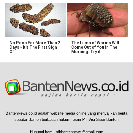
No Poop For More Than 2
The Lump of Worms Will
Days - It's The First Sign
Come Out of You in The
Of
Morning. Try it
BantenNews.co.id adalah website media online yang menyajikan berita
seputar Banten berbadan hukum resmi PT Visi Siber Banten
Hubungi kami:
rdkbantennews@gmail.com