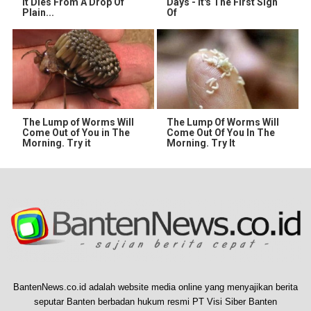
It Dies From A Drop Of
Days - It's The First Sign
Plain...
Of
The Lump of Worms Will
The Lump Of Worms Will
Come Out of You in The
Come Out Of You In The
Morning. Try it
Morning. Try It
BantenNews.co.id adalah website media online yang menyajikan berita
seputar Banten berbadan hukum resmi PT Visi Siber Banten