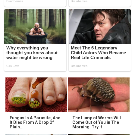
Fungus Is A Parasite, And
The Lump of Worms Will
It Dies From A Drop Of
Come Out of You in The
Plain...
Morning. Try it