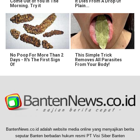
Come Out of You in The
It Dies From A Drop Of
Morning. Try it
Plain...
No Poop For More Than 2
This Simple Trick
Days - It's The First Sign
Removes All Parasites
Of
From Your Body!
BantenNews.co.id adalah website media online yang menyajikan berita
seputar Banten berbadan hukum resmi PT Visi Siber Banten