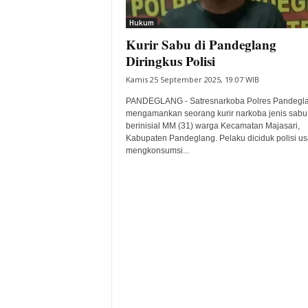
i
Hukum
t
Kurir Sabu di Pandeglang
a
B
Diringkus Polisi
a
Kamis 25 September 2025, 19:07 WIB
n
t
PANDEGLANG - Satresnarkoba Polres Pandegl
e
mengamankan seorang kurir narkoba jenis sabu
berinisial MM (31) warga Kecamatan Majasari,
n
Kabupaten Pandeglang. Pelaku diciduk polisi us
H
mengkonsumsi...
a
r
i
I
n
i