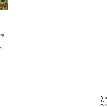
ang
ai