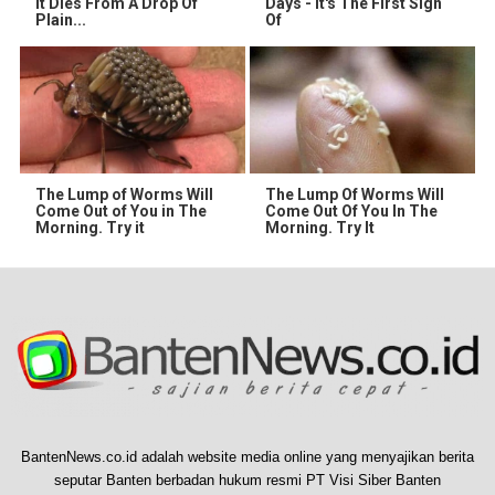
It Dies From A Drop Of
Days - It's The First Sign
Plain...
Of
The Lump of Worms Will
The Lump Of Worms Will
Come Out of You in The
Come Out Of You In The
Morning. Try it
Morning. Try It
BantenNews.co.id adalah website media online yang menyajikan berita
seputar Banten berbadan hukum resmi PT Visi Siber Banten