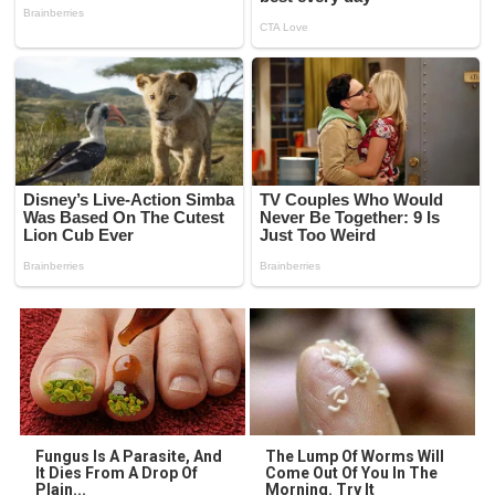
Fungus Is A Parasite, And
The Lump Of Worms Will
It Dies From A Drop Of
Come Out Of You In The
Plain...
Morning. Try It