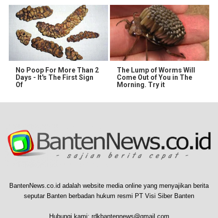
No Poop For More Than 2
The Lump of Worms Will
Days - It's The First Sign
Come Out of You in The
Of
Morning. Try it
BantenNews.co.id adalah website media online yang menyajikan berita
seputar Banten berbadan hukum resmi PT Visi Siber Banten
Hubungi kami:
rdkbantennews@gmail.com