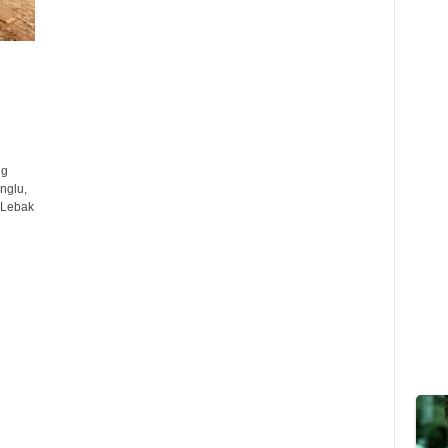
ng
nglu,
 Lebak