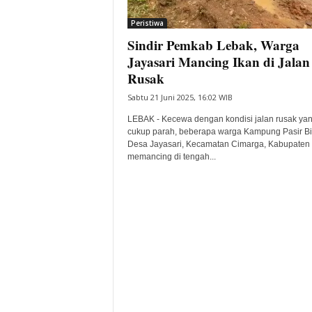
i
Peristiwa
t
Sindir Pemkab Lebak, Warga
a
B
Jayasari Mancing Ikan di Jalan
a
Rusak
n
Sabtu 21 Juni 2025, 16:02 WIB
t
e
LEBAK - Kecewa dengan kondisi jalan rusak ya
n
cukup parah, beberapa warga Kampung Pasir Bi
H
Desa Jayasari, Kecamatan Cimarga, Kabupaten
memancing di tengah...
a
r
i
I
n
i