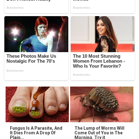
Fungus Is A Parasite, And
The Lump of Worms Will
It Dies From A Drop Of
Come Out of You in The
Plain...
Morning. Try it