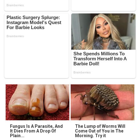
Fungus Is A Parasite, And
The Lump of Worms Will
It Dies From A Drop Of
Come Out of You in The
Plain...
Morning. Try it