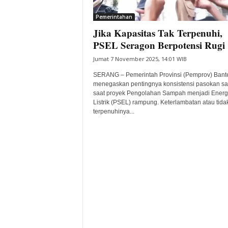
i
Pemerintahan
t
Jika Kapasitas Tak Terpenuhi,
a
B
PSEL Seragon Berpotensi Rugi
a
Jumat 7 November 2025, 14:01 WIB
n
t
SERANG – Pemerintah Provinsi (Pemprov) Bant
e
menegaskan pentingnya konsistensi pasokan s
saat proyek Pengolahan Sampah menjadi Energ
n
Listrik (PSEL) rampung. Keterlambatan atau tida
H
terpenuhinya...
a
r
i
I
n
i