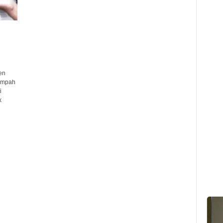
en
ampah
i
k