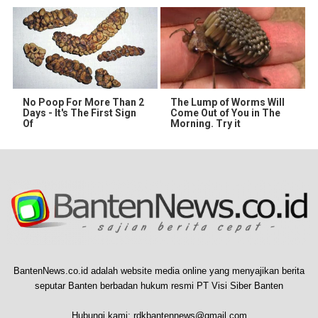
No Poop For More Than 2
The Lump of Worms Will
Days - It's The First Sign
Come Out of You in The
Of
Morning. Try it
BantenNews.co.id adalah website media online yang menyajikan berita
seputar Banten berbadan hukum resmi PT Visi Siber Banten
Hubungi kami:
rdkbantennews@gmail.com