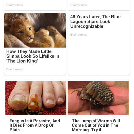
Fungus Is A Parasite, And
The Lump of Worms Will
It Dies From A Drop Of
Come Out of You in The
Plain...
Morning. Try it