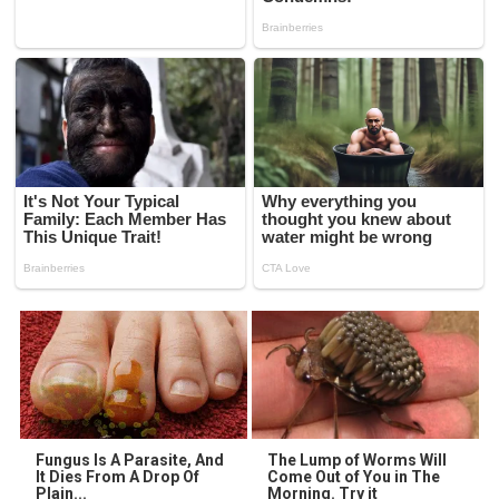
Fungus Is A Parasite, And
The Lump of Worms Will
It Dies From A Drop Of
Come Out of You in The
Plain...
Morning. Try it