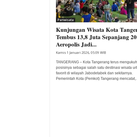
i
t
a
Pariwisata
B
Kunjungan Wisata Kota Tange
a
Tembus 13,8 Juta Sepanjang 20
n
Aeropolis Jadi...
t
e
Kamis 1 Januari 2026, 05:09 WIB
n
TANGERANG – Kota Tangerang terus menguku
H
posisinya sebagai salah satu destinasi wisata u
a
favorit di wilayah Jabodetabek dan sekitarnya.
r
Pemerintah Kota (Pemkot) Tangerang mencatat,..
i
I
n
i