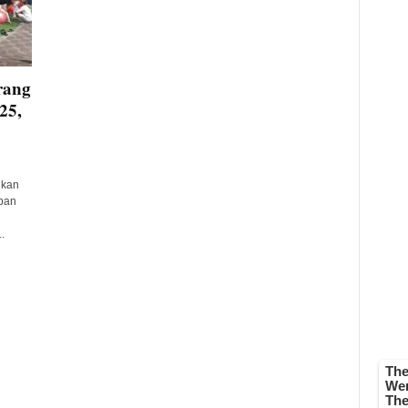
rang
25,
hkan
rban
.