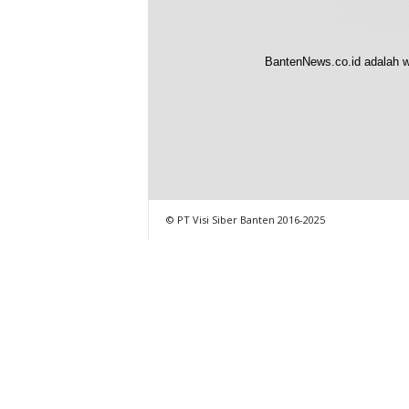
BantenNews.co.id adalah w
© PT Visi Siber Banten 2016-2025