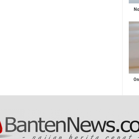
No
On