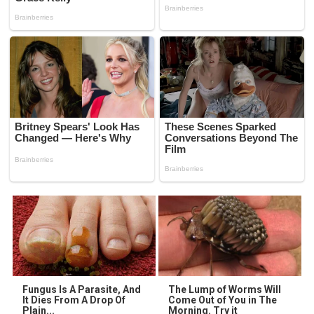
Fungus Is A Parasite, And
The Lump of Worms Will
It Dies From A Drop Of
Come Out of You in The
Plain...
Morning. Try it