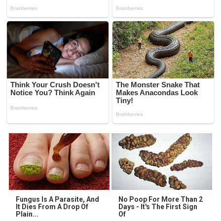
Fungus Is A Parasite, And
No Poop For More Than 2
It Dies From A Drop Of
Days - It's The First Sign
Plain...
Of