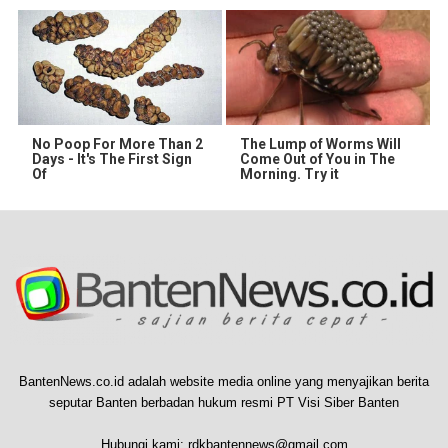
No Poop For More Than 2
The Lump of Worms Will
Days - It's The First Sign
Come Out of You in The
Of
Morning. Try it
BantenNews.co.id adalah website media online yang menyajikan berita
seputar Banten berbadan hukum resmi PT Visi Siber Banten
Hubungi kami:
rdkbantennews@gmail.com