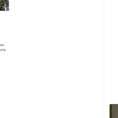
oko
jung