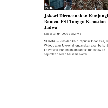
i
Politik
t
Jokowi Direncanakan Kunjungi
a
B
Banten, PSI Tunggu Kepastian
a
Jadwal
n
Selasa 23 Juni 2026, 09:12 WIB
t
e
SERANG – Presiden ke-7 Republik Indonesia, J
n
Widodo atau Jokowi, direncanakan akan berkun
H
ke Provinsi Banten dalam rangka roadshow ke
sejumlah daerah bersama Partai...
a
r
i
I
n
i