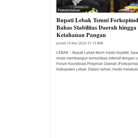
i
Pemerintahan
t
Bupati Lebak Temui Forkopimd
a
B
Bahas Stabilitas Daerah hingga
a
Ketahanan Pangan
n
Jumat 15 Mei 2026, 01:15 WIB
t
e
LEBAK – Bupati Lebak Moch Hasbi Asyidiki Jay
n
mulai membangun komunikasi intensif dengan u
H
Forum Koordinasi Pimpinan Daerah (Forkopimd
Kabupaten Lebak. Dalam sehari, Hasbi melakuka
a
r
i
I
n
i