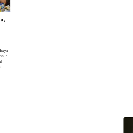
a,
abaya
nsur
a)
n...