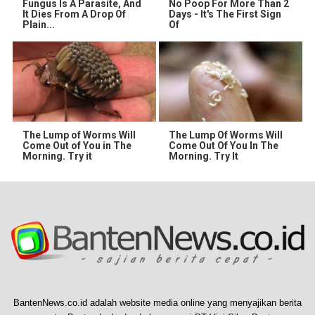
Fungus Is A Parasite, And
No Poop For More Than 2
It Dies From A Drop Of
Days - It's The First Sign
Plain...
Of
The Lump of Worms Will
The Lump Of Worms Will
Come Out of You in The
Come Out Of You In The
Morning. Try it
Morning. Try It
BantenNews.co.id adalah website media online yang menyajikan berita