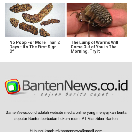
No Poop For More Than 2
The Lump of Worms Will
Days - It's The First Sign
Come Out of You in The
Of
Morning. Try it
BantenNews.co.id adalah website media online yang menyajikan berita
seputar Banten berbadan hukum resmi PT Visi Siber Banten
Hubungi kami:
rdkbantennews@gmail.com