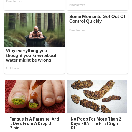
Fungus Is A Parasite, And
No Poop For More Than 2
It Dies From A Drop Of
Days - It's The First Sign
Plain...
Of