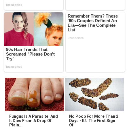
Fungus Is A Parasite, And
No Poop For More Than 2
It Dies From A Drop Of
Days - It's The First Sign
Plain...
Of