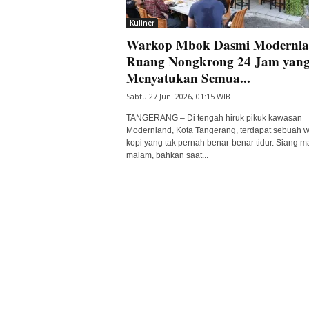
i
Kuliner
t
Warkop Mbok Dasmi Modernla
a
B
Ruang Nongkrong 24 Jam yan
a
Menyatukan Semua...
n
Sabtu 27 Juni 2026, 01:15 WIB
t
e
TANGERANG – Di tengah hiruk pikuk kawasan
n
Modernland, Kota Tangerang, terdapat sebuah 
H
kopi yang tak pernah benar-benar tidur. Siang 
malam, bahkan saat...
a
r
i
I
n
i