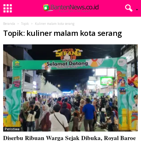
Beranda
Topik
Kuliner malam kota serang
Topik: kuliner malam kota serang
Peristiwa
Diserbu Ribuan Warga Sejak Dibuka, Royal Baroe