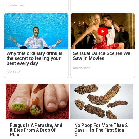
Fungus Is A Parasite, And
No Poop For More Than 2
It Dies From A Drop Of
Days - It's The First Sign
Plain...
Of