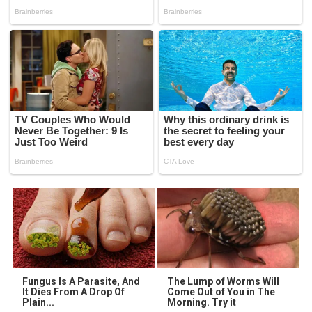
Fungus Is A Parasite, And
The Lump of Worms Will
It Dies From A Drop Of
Come Out of You in The
Plain...
Morning. Try it