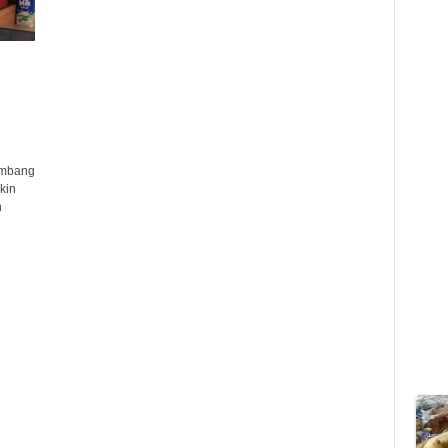
embang
kin
n