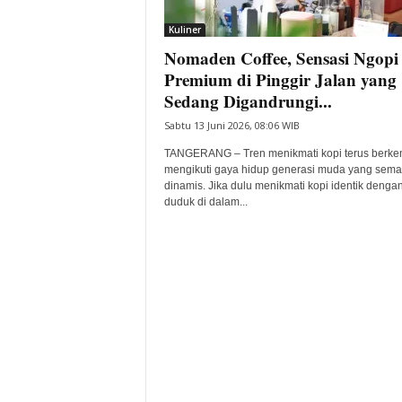
i
Kuliner
t
Nomaden Coffee, Sensasi Ngopi
a
B
Premium di Pinggir Jalan yang
a
Sedang Digandrungi...
n
Sabtu 13 Juni 2026, 08:06 WIB
t
e
TANGERANG – Tren menikmati kopi terus berk
n
mengikuti gaya hidup generasi muda yang sema
H
dinamis. Jika dulu menikmati kopi identik denga
duduk di dalam...
a
r
i
I
n
i