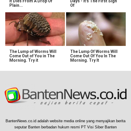
It Dies From A Drop Of
Days - It's The First Sign
Plain...
Of
The Lump of Worms Will
The Lump Of Worms Will
Come Out of You in The
Come Out Of You In The
Morning. Try it
Morning. Try It
BantenNews.co.id adalah website media online yang menyajikan berita
seputar Banten berbadan hukum resmi PT Visi Siber Banten