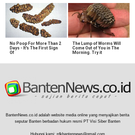
No Poop For More Than 2
The Lump of Worms Will
Days - It's The First Sign
Come Out of You in The
Of
Morning. Try it
BantenNews.co.id adalah website media online yang menyajikan berita
seputar Banten berbadan hukum resmi PT Visi Siber Banten
Hubungi kami:
rdkbantennews@gmail.com