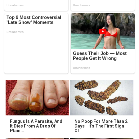
Fungus Is A Parasite, And
No Poop For More Than 2
It Dies From A Drop Of
Days - It's The First Sign
Plain...
Of