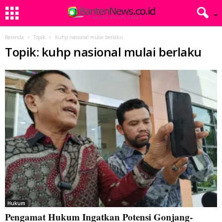
Beranda
Topik
Kuhp nasional mulai berlaku
Topik: kuhp nasional mulai berlaku
Hukum
Pengamat Hukum Ingatkan Potensi Gonjang-