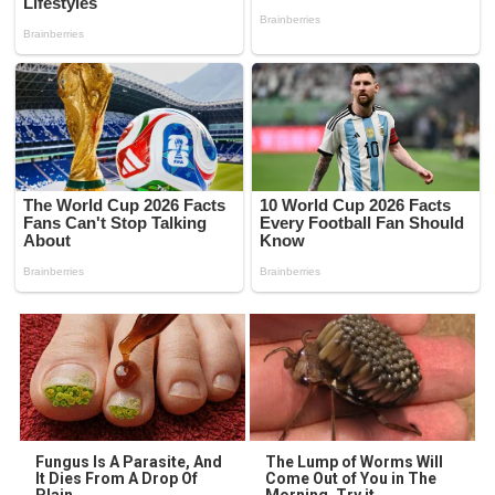
Fungus Is A Parasite, And
The Lump of Worms Will
It Dies From A Drop Of
Come Out of You in The
Plain...
Morning. Try it