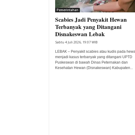
i
Pemerintahan
t
Scabies Jadi Penyakit Hewan
a
B
Terbanyak yang Ditangani
a
Disnakeswan Lebak
n
Sabtu 4 Juli 2026, 19:07 WIB
t
e
LEBAK – Penyakit scabies atau kudis pada hew
n
menjadi kasus terbanyak yang ditangani UPTD
H
Puskeswan di bawah Dinas Peternakan dan
Kesehatan Hewan (Disnakeswan) Kabupaten...
a
r
i
I
n
i