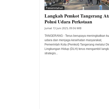
i
Pemerintahan
t
Langkah Pemkot Tangerang Ata
a
B
Polusi Udara Perkotaan
a
Jumat 13 Juni 2025, 09:06 WIB
n
t
TANGERANG - Terus berupaya meningkatkan kua
e
udara dan menjaga kesehatan masyarakat,
Pemerintah Kota (Pemkot) Tangerang melalui Di
n
Lingkungan Hidup (DLH) terus mengambil lang
H
strategis...
a
r
i
I
n
i