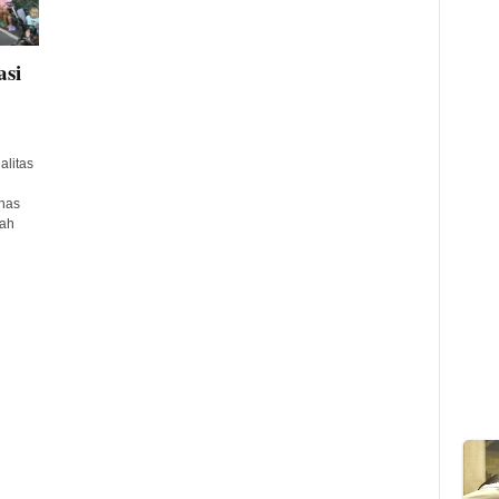
si
litas
nas
kah