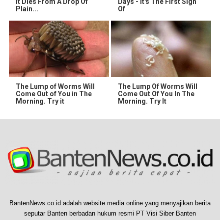
It Dies From A Drop Of
Days - It's The First Sign
Plain...
Of
The Lump of Worms Will
The Lump Of Worms Will
Come Out of You in The
Come Out Of You In The
Morning. Try it
Morning. Try It
BantenNews.co.id adalah website media online yang menyajikan berita
seputar Banten berbadan hukum resmi PT Visi Siber Banten