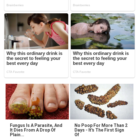
Fungus Is A Parasite, And
No Poop For More Than 2
It Dies From A Drop Of
Days - It's The First Sign
Plain...
Of