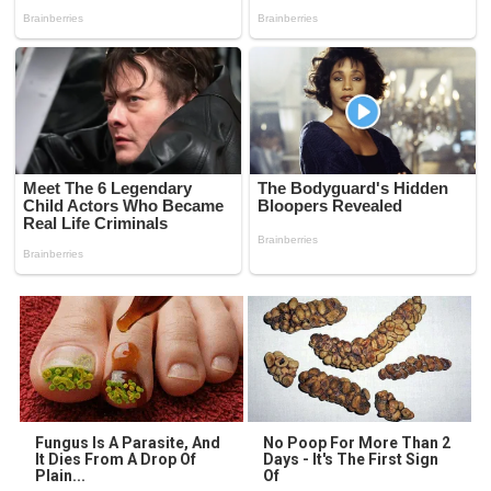
Fungus Is A Parasite, And
No Poop For More Than 2
It Dies From A Drop Of
Days - It's The First Sign
Plain...
Of