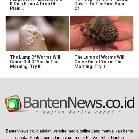
It Dies From A Drop Of
Days - It's The First Sign
Plain...
Of
The Lump Of Worms Will
The Lump of Worms Will
Come Out Of You In The
Come Out of You in The
Morning. Try It
Morning. Try it
BantenNews.co.id adalah website media online yang menyajikan berita
seputar Banten berbadan hukum resmi PT Visi Siber Banten