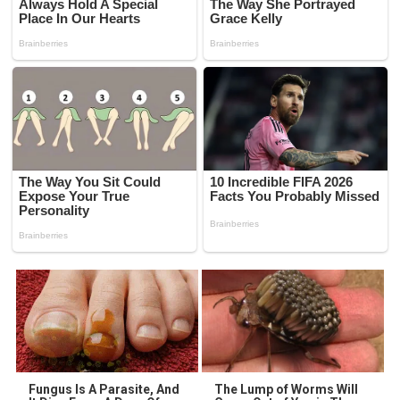
Fungus Is A Parasite, And
The Lump of Worms Will