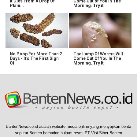
It Dies From A Drop Of
Come Out of You in The
Plain...
Morning. Try it
No Poop For More Than 2
The Lump Of Worms Will
Days - It's The First Sign
Come Out Of You In The
Of
Morning. Try It
BantenNews.co.id adalah website media online yang menyajikan berita
seputar Banten berbadan hukum resmi PT Visi Siber Banten