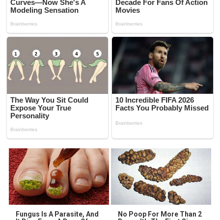
Fungus Is A Parasite, And
No Poop For More Than 2