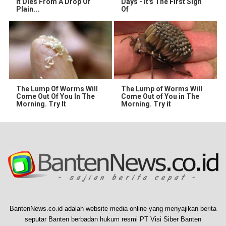
It Dies From A Drop Of
Days - It's The First Sign
Plain...
Of
The Lump Of Worms Will
The Lump of Worms Will
Come Out Of You In The
Come Out of You in The
Morning. Try It
Morning. Try it
BantenNews.co.id adalah website media online yang menyajikan berita
seputar Banten berbadan hukum resmi PT Visi Siber Banten